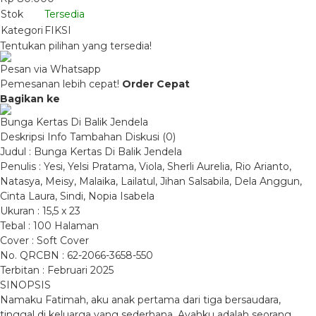
Stok
Tersedia
Kategori
FIKSI
Tentukan pilihan yang tersedia!
Pesan via Whatsapp
Pemesanan lebih cepat!
Order Cepat
Bagikan ke
Bunga Kertas Di Balik Jendela
Deskripsi
Info Tambahan
Diskusi (0)
Judul : Bunga Kertas Di Balik Jendela
Penulis : Yesi, Yelsi Pratama, Viola, Sherli Aurelia, Rio Arianto,
Natasya, Meisy, Malaika, Lailatul, Jihan Salsabila, Dela Anggun,
Cinta Laura, Sindi, Nopia Isabela
Ukuran : 15,5 x 23
Tebal : 100 Halaman
Cover : Soft Cover
No. QRCBN : 62-2066-3658-550
Terbitan : Februari 2025
SINOPSIS
Namaku Fatimah, aku anak pertama dari tiga bersaudara,
tinggal di keluarga yang sederhana. Ayahku adalah seorang