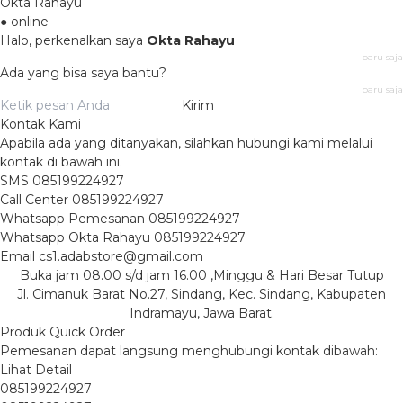
Okta Rahayu
● online
Halo, perkenalkan saya
Okta Rahayu
baru saja
Ada yang bisa saya bantu?
baru saja
Kirim
Kontak Kami
Apabila ada yang ditanyakan, silahkan hubungi kami melalui
kontak di bawah ini.
SMS
085199224927
Call Center
085199224927
Whatsapp
Pemesanan
085199224927
Whatsapp
Okta Rahayu
085199224927
Email
cs1.adabstore@gmail.com
Buka jam 08.00 s/d jam 16.00 ,Minggu & Hari Besar Tutup
Jl. Cimanuk Barat No.27, Sindang, Kec. Sindang, Kabupaten
Indramayu, Jawa Barat.
Produk Quick Order
Pemesanan dapat langsung menghubungi kontak dibawah:
Lihat Detail
085199224927