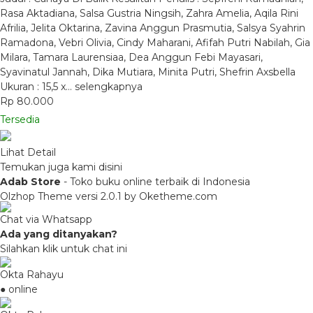
Rasa Aktadiana, Salsa Gustria Ningsih, Zahra Amelia, Aqila Rini
Afrilia, Jelita Oktarina, Zavina Anggun Prasmutia, Salsya Syahrin
Ramadona, Vebri Olivia, Cindy Maharani, Afifah Putri Nabilah, Gia
Milara, Tamara Laurensiaa, Dea Anggun Febi Mayasari,
Syavinatul Jannah, Dika Mutiara, Minita Putri, Shefrin Axsbella
Ukuran : 15,5 x…
selengkapnya
Rp 80.000
Tersedia
Lihat Detail
Temukan juga kami disini
Adab Store
- Toko buku online terbaik di Indonesia
Olzhop Theme
versi 2.0.1 by Oketheme.com
Chat via Whatsapp
Ada yang ditanyakan?
Silahkan klik untuk chat ini
Okta Rahayu
● online