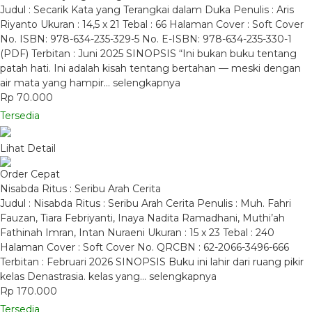
Judul : Secarik Kata yang Terangkai dalam Duka Penulis : Aris
Riyanto Ukuran : 14,5 x 21 Tebal : 66 Halaman Cover : Soft Cover
No. ISBN: 978-634-235-329-5 No. E-ISBN: 978-634-235-330-1
(PDF) Terbitan : Juni 2025 SINOPSIS “Ini bukan buku tentang
patah hati. Ini adalah kisah tentang bertahan — meski dengan
air mata yang hampir…
selengkapnya
Rp 70.000
Tersedia
Lihat Detail
Order Cepat
Nisabda Ritus : Seribu Arah Cerita
Judul : Nisabda Ritus : Seribu Arah Cerita Penulis : Muh. Fahri
Fauzan, Tiara Febriyanti, Inaya Nadita Ramadhani, Muthi’ah
Fathinah Imran, Intan Nuraeni Ukuran : 15 x 23 Tebal : 240
Halaman Cover : Soft Cover No. QRCBN : 62-2066-3496-666
Terbitan : Februari 2026 SINOPSIS Buku ini lahir dari ruang pikir
kelas Denastrasia. kelas yang…
selengkapnya
Rp 170.000
Tersedia