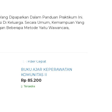
Yang Dipaparkan Dalam Panduan Praktikum Ini.
vasi Di Keluarga. Secara Umum, Kemampuan Yang
gan Beberapa Metode Yaitu Wawancara,
Order Cepat
Order C
BUKU AJAR KEPERAWATAN
ASUHAN 
KOMUNITAS II
DAN BAYI
KEARIFA
Rp 85.200
Rp 70.0
Tersedia
Tersedia