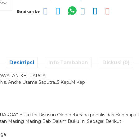
view
Bagikan ke
Deskripsi
Info Tambahan
Diskusi (0)
AWATAN KELUARGA
Ns. Andre Utama Saputra.,S.Kep.,M.Kep
RGA” Buku Ini Disusun Oleh beberapa penulis dari Beberapa In
san Masing Masing Bab Dalam Buku Ini Sebagai Berikut :
rga