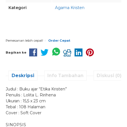
Kategori
Agama Kristen
Pesan via Whatsapp
Pemesanan lebih cepat!
Order Cepat
Bagikan ke
Deskripsi
Info Tambahan
Diskusi (0)
Judul : Buku ajar “Etika Kristen”
Penulis : Lolita L. Ririhena
Ukuran : 15,5 x 23 cm
Tebal : 108 Halaman
Cover : Soft Cover
SINOPSIS