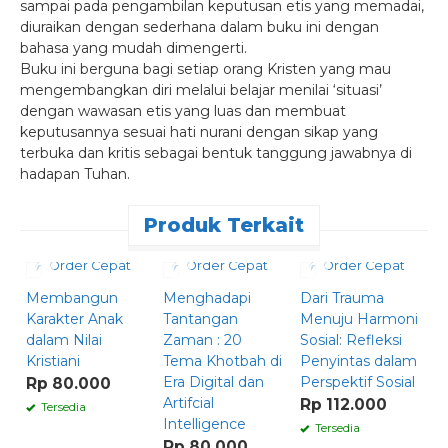
sampai pada pengambilan keputusan etis yang memadai,
diuraikan dengan sederhana dalam buku ini dengan
bahasa yang mudah dimengerti.
Buku ini berguna bagi setiap orang Kristen yang mau
mengembangkan diri melalui belajar menilai ‘situasi’
dengan wawasan etis yang luas dan membuat
keputusannya sesuai hati nurani dengan sikap yang
terbuka dan kritis sebagai bentuk tanggung jawabnya di
hadapan Tuhan.
Produk Terkait
Order Cepat
Order Cepat
Order Cepat
Membangun
Menghadapi
Dari Trauma
K
Karakter Anak
Tantangan
Menuju Harmoni
d
dalam Nilai
Zaman : 20
Sosial: Refleksi
M
Kristiani
Tema Khotbah di
Penyintas dalam
R
Era Digital dan
Perspektif Sosial
b
Rp 80.000
Artifcial
Rp 112.000
R
Tersedia
Intelligence
Tersedia
Rp 80.000