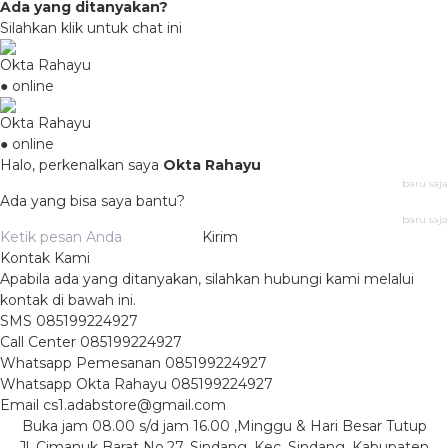
Ada yang ditanyakan?
Silahkan klik untuk chat ini
Okta Rahayu
● online
Okta Rahayu
● online
Halo, perkenalkan saya
Okta Rahayu
baru saja
Ada yang bisa saya bantu?
baru saja
Kirim
Kontak Kami
Apabila ada yang ditanyakan, silahkan hubungi kami melalui
kontak di bawah ini.
SMS
085199224927
Call Center
085199224927
Whatsapp
Pemesanan
085199224927
Whatsapp
Okta Rahayu
085199224927
Email
cs1.adabstore@gmail.com
Buka jam 08.00 s/d jam 16.00 ,Minggu & Hari Besar Tutup
Jl. Cimanuk Barat No.27, Sindang, Kec. Sindang, Kabupaten