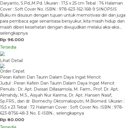
Daryanto, S.Pd.,M.Pd. Ukuran : 17,5 x 25 cm Tebal : 76 Halaman
Cover : Soft Cover No. ISBN : 978-623-162-168-9 SINOPSIS
Buku ini disusun dengan tujuan untuk memotivasi diri dan juga
para pembaca agar senantiasa bersyukur, kita masih hidup dan
masih diberi kesehatan dengan diwujudkan melalui aksi-aksi…
selengkapnya
Rp 96.000
Tersedia
Lihat Detail
Order Cepat
Peran Kafein Dan Taurin Dalam Daya Ingat Mencit
Judul : Peran Kafein Dan Taurin Dalam Daya Ingat Mencit
Penulis : Dr. Apt. Dwisari Dillasamola, M. Farm., Prof. Dr. Apt.
Almahdy, M.S., Aisyah Nur Karima, Dr. Apt. Hansen Nasif,
Sp.FRS., dan dr. Biomechy Oktomalioputri, M.Biomed. Ukuran :
15,5 x 23 Tebal : 72 Halaman Cover : Soft Cover No. ISBN : 978-
623-8756-48-3 No. E-ISBN…
selengkapnya
Rp 80.000
Tersedia