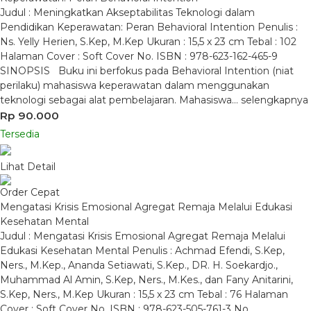
Judul : Meningkatkan Akseptabilitas Teknologi dalam
Pendidikan Keperawatan: Peran Behavioral Intention Penulis :
Ns. Yelly Herien, S.Kep, M.Kep Ukuran : 15,5 x 23 cm Tebal : 102
Halaman Cover : Soft Cover No. ISBN : 978-623-162-465-9
SINOPSIS Buku ini berfokus pada Behavioral Intention (niat
perilaku) mahasiswa keperawatan dalam menggunakan
teknologi sebagai alat pembelajaran. Mahasiswa…
selengkapnya
Rp 90.000
Tersedia
Lihat Detail
Order Cepat
Mengatasi Krisis Emosional Agregat Remaja Melalui Edukasi
Kesehatan Mental
Judul : Mengatasi Krisis Emosional Agregat Remaja Melalui
Edukasi Kesehatan Mental Penulis : Achmad Efendi, S.Kep,
Ners., M.Kep., Ananda Setiawati, S.Kep., DR. H. Soekardjo.,
Muhammad Al Amin, S.Kep, Ners., M.Kes., dan Fany Anitarini,
S.Kep, Ners., M.Kep Ukuran : 15,5 x 23 cm Tebal : 76 Halaman
Cover : Soft Cover No. ISBN : 978-623-505-761-3 No….