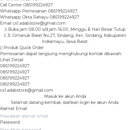
Call Center
085199224927
Whatsapp
Pemesanan
085199224927
Whatsapp
Okta Rahayu
085199224927
Email
cs1.adabstore@gmail.com
Buka jam 08.00 s/d jam 16.00 ,Minggu & Hari Besar Tutup
Jl. Cimanuk Barat No.27, Sindang, Kec. Sindang, Kabupaten
Indramayu, Jawa Barat.
Produk Quick Order
Pemesanan dapat langsung menghubungi kontak dibawah:
Lihat Detail
085199224927
085199224927
085199224927
085199224927
cs1.adabstore@gmail.com
Masuk ke akun Anda
Selamat datang kembali, silahkan login ke akun Anda.
Alamat Email
Password