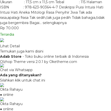
Ukuran : 17,5 cm x 11,5 cm Tebal : 115 Halaman
ISBN : 978-623-90364-4-7 Deskripsi Puisi Intuisi Hati
Intusi Hati Aneka Mitologi Rasa Penyihir Jiwa Tak ada
rasa,apalagi frasa Tak sedih,tak juga pedih Tidak bahagia,tidak
juga bergembira Bagai…
selengkapnya
Rp 70.000
Tersedia
Lihat Detail
Temukan juga kami disini
Adab Store
- Toko buku online terbaik di Indonesia
Olzhop Theme
versi 2.0.1 by Oketheme.com
Chat via Whatsapp
Ada yang ditanyakan?
Silahkan klik untuk chat ini
Okta Rahayu
● online
Okta Rahayu
● online