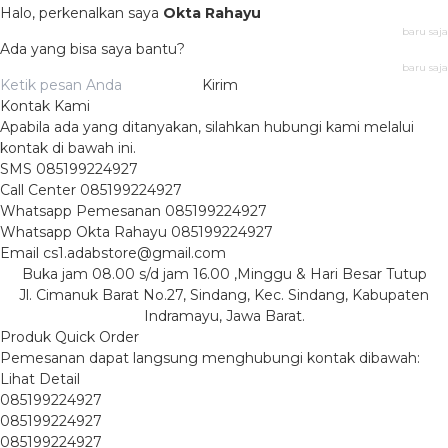
Halo, perkenalkan saya
Okta Rahayu
baru saja
Ada yang bisa saya bantu?
baru saja
Kirim
Kontak Kami
Apabila ada yang ditanyakan, silahkan hubungi kami melalui
kontak di bawah ini.
SMS
085199224927
Call Center
085199224927
Whatsapp
Pemesanan
085199224927
Whatsapp
Okta Rahayu
085199224927
Email
cs1.adabstore@gmail.com
Buka jam 08.00 s/d jam 16.00 ,Minggu & Hari Besar Tutup
Jl. Cimanuk Barat No.27, Sindang, Kec. Sindang, Kabupaten
Indramayu, Jawa Barat.
Produk Quick Order
Pemesanan dapat langsung menghubungi kontak dibawah:
Lihat Detail
085199224927
085199224927
085199224927