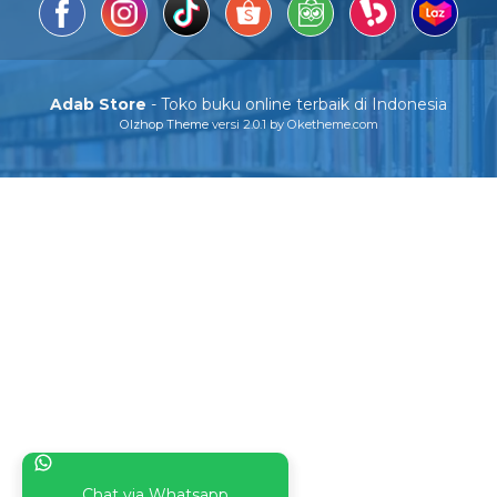
Adab Store
- Toko buku online terbaik di Indonesia
Olzhop Theme
versi 2.0.1 by Oketheme.com
Chat via Whatsapp